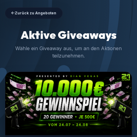
Zurück zu Angeboten
Aktive Giveaways
Wähle ein Giveaway aus, um an den Aktionen
teilzunehmen.