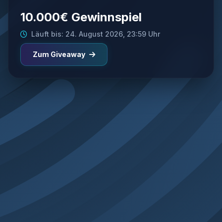
10.000€ Gewinnspiel
Läuft bis: 24. August 2026, 23:59 Uhr
Zum Giveaway